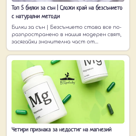
Топ 5 билки за сън | Сложи край на безсънието
с натурални методи
Билки за сън | Безсънието става все по-
разпространено в нашия модерен свят,
засягайки значителна част от
населението.
Четири признака за недостиг на магнезий