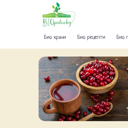
Био храни
Био рецепти
Био 