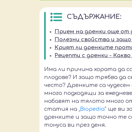
СЪДЪРЖАНИЕ:
Прием на дренки още от
Полезни свойства и защо
Крият ли дренките прот
Рецепти с дренки - Какво
Има ли причина хората да 
плодове? И защо трябва да с
често? Дренките са чудесен
много подходящи за ежеднев
набавят на тялото много от
статия на „
Biopedia
” ще ви 
дренките и защо точно те с
тонуса ви през деня.