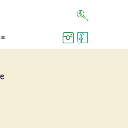
аве
е
.