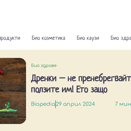
продукти
Био козметика
Био каузи
Био здр
Био здраве
Дренки – не пренебрегвайт
ползите им! Ето защо
Biopedia
29 април 2024
7 мин