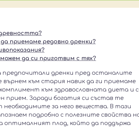
 древността?
 да приемаме редовно дренки?
ивопоказания?
 можем да си приготвим с тях?
са предпочитали дренки пред останалите
е върнем към стария навик да ги приемаме
 комплимент към здравословната диета и 
ен прием. Заради богатия си състав те
 необходимите за него вещества. В тази
запознаем подробно с полезните свойства н
а оптималният плод, който да поддържа