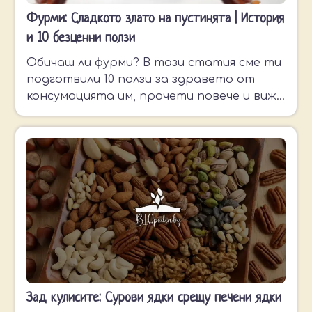
Фурми: Сладкото злато на пустинята | История
и 10 безценни ползи
Обичаш ли фурми? В тази статия сме ти
подготвили 10 ползи за здравето от
консумацията им, прочети повече и виж
какво те очаква накрая >
Зад кулисите: Сурови ядки срещу печени ядки