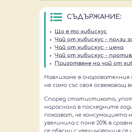
СЪДЪРЖАНИЕ:
Що е то хибискус
Чай от хибискус - ползи 
Чай от хибискус - цена
Чай от хибискус - проти
Приготвяне на чай от хи
Навлизаме в очарователния с
не само със своя освежаващ в
Според статистиката, упот
нараснала в последните год
показват, че консумацията н
увеличила с поне 20% в срав
се обясни с увеличаващия се