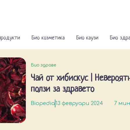
продукти
Био козметика
Био каузи
Био здр
Био здраве
Чай от хибискус | Невероят
ползи за здравето
Biopedia
13 февруари 2024
7 мин