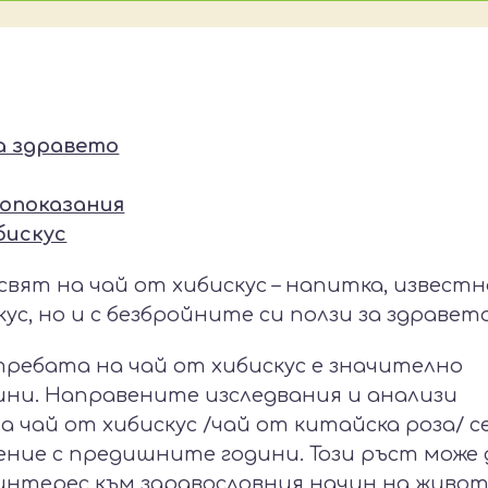
за здравето
вопоказания
бискус
вят на чай от хибискус – напитка, известн
кус, но и с безбройните си ползи за здравето
ребата на чай от хибискус е значително
ини. Направените изследвания и анализи
а чай от хибискус /чай от китайска роза/ се
нение с предишните години. Този ръст може 
 интерес към здравословния начин на живот