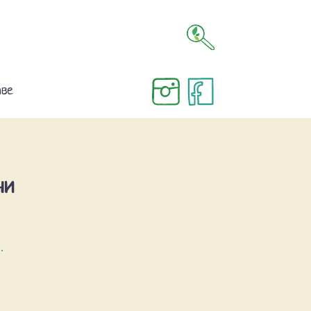
аве
ни
.