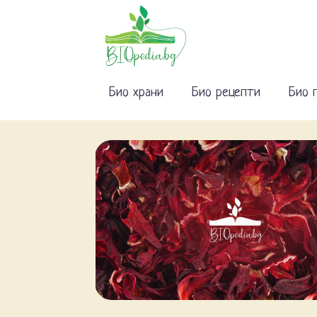
Био храни
Био рецепти
Био 